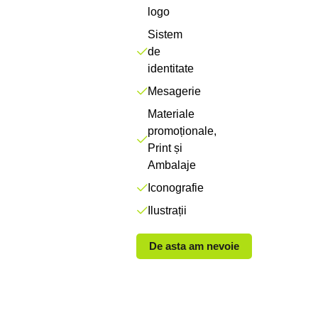
logo
Sistem
de
identitate
Mesagerie
Materiale
promoționale,
Print și
Ambalaje
Iconografie
Ilustrații
De asta am nevoie