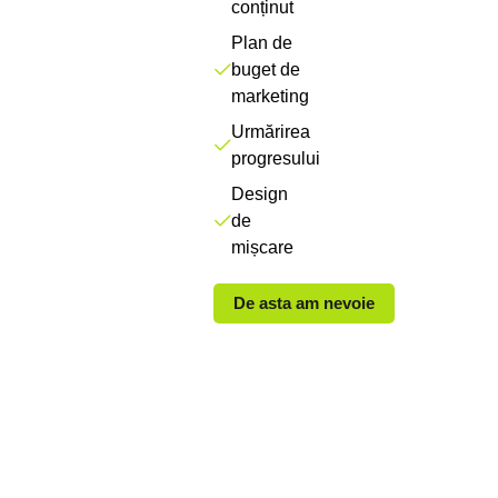
conținut
Plan de
buget de
marketing
Urmărirea
progresului
Design
de
mișcare
De asta am nevoie