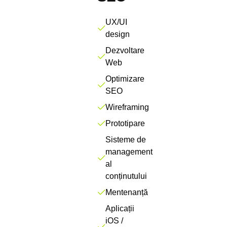
UX/UI
design
Dezvoltare
Web
Optimizare
SEO
Wireframing
Prototipare
Sisteme de
management
al
conținutului
Mentenanță
Aplicații
iOS /