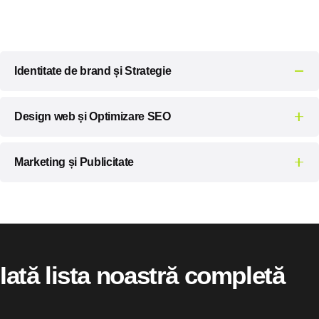
Identitate de brand și Strategie
Creăm identități care ies în evidență în piețe aglomerate,
Design web și Optimizare SEO
construiesc legături autentice și rezonează cu audiența ta
la un nivel profund.
Acționăm ca arhitecți, remodelând site-ul tău web astfel
Marketing și Publicitate
încât să se claseze bine și să transforme lead-urile în
clienți fideli, prin expertiza noastră în design și SEO.
Construim strategii care depășesc zgomotul, creând
conexiuni semnificative care amplifică generarea de lead-
uri și propulsează creșterea vânzărilor.
Iată lista noastră completă